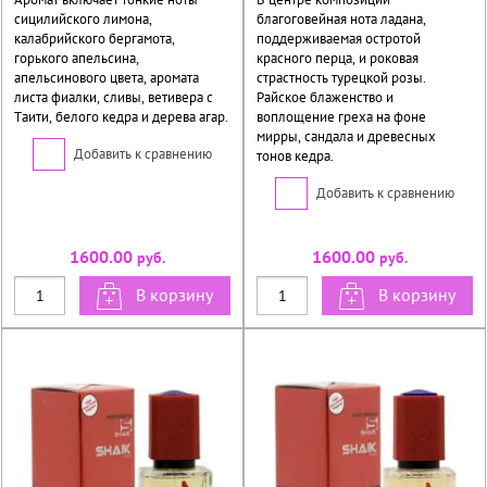
сицилийского лимона,
благоговейная нота ладана,
калабрийского бергамота,
поддерживаемая остротой
горького апельсина,
красного перца, и роковая
апельсинового цвета, аромата
страстность турецкой розы.
листа фиалки, сливы, ветивера с
Райское блаженство и
Таити, белого кедра и дерева агар.
воплощение греха на фоне
мирры, сандала и древесных
Добавить к сравнению
тонов кедра.
Добавить к сравнению
1600.00
1600.00
руб.
руб.
В корзину
В корзину