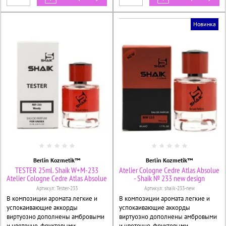
Новинка
Berlin Kozmetik™
Berlin Kozmetik™
TESTER 25ml. Shaik W+M-233
Atelier Cologne Cedre Atlas Absolue
Atelier Cologne Cedre Atlas Absolue
- Shaik № 233 new design
Артикул:
Tester-233
Артикул:
shaik-233-new
В композиции аромата легкие и
В композиции аромата легкие и
успокаивающие аккорды
успокаивающие аккорды
виртуозно дополнены амбровыми
виртуозно дополнены амбровыми
и цветочно-фруктовыми
и цветочно-фруктовыми