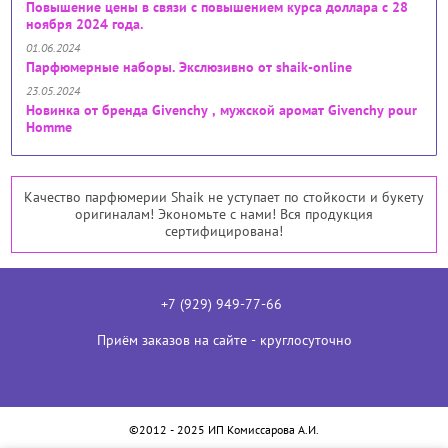
Повышение цены в связи с повышением курса доллара с 28
ноября 2024 года.
01.06.2024
Парфюмерные наборы. Экслюзивно от shaik-online
23.05.2024
Новинка от бренда Givenchy , мужской аромат Givenchy pour
Homme
Качество парфюмерии Shaik не уступает по стойкости и букету
оригиналам! Экономьте с нами! Вся продукция
сертифицирована!
+7 (929) 949-77-66
Приём заказов на сайте - круглосуточно
©2012 - 2025 ИП Комиссарова А.И.