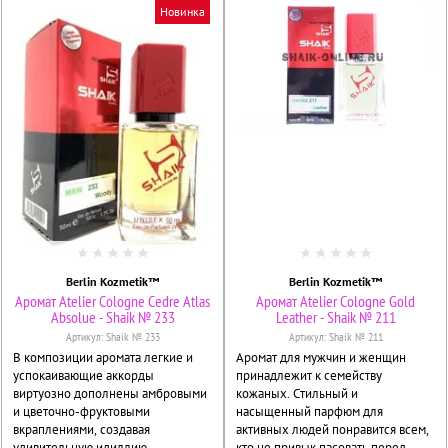
Новинка
Berlin Kozmetik™
Berlin Kozmetik™
Аромат Atelier Cologne Cedre Atlas
Аромат Atelier Cologne Gold
Absolue - Shaik № 233
Leather - Shaik № 211
Артикул:
Shaik № 233
Артикул:
Shaik № 211
В композиции аромата легкие и
Аромат для мужчин и женщин
успокаивающие аккорды
принадлежит к семейству
виртуозно дополнены амбровыми
кожаных. Стильный и
и цветочно-фруктовыми
насыщенный парфюм для
вкраплениями, создавая
активных людей понравится всем,
удивительную идиллию
кто не привык пасовать перед