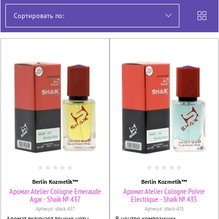
Сортировать по:
Berlin Kozmetik™
Berlin Kozmetik™
Аромат Atelier Cologne Emeraude
Аромат Atelier Cologne Poivre
Agar - Shaik № 437
Electrique - Shaik № 435
Артикул:
shaik-437
Артикул:
shaik-435
Аромат включает тонкие ноты
В центре композиции