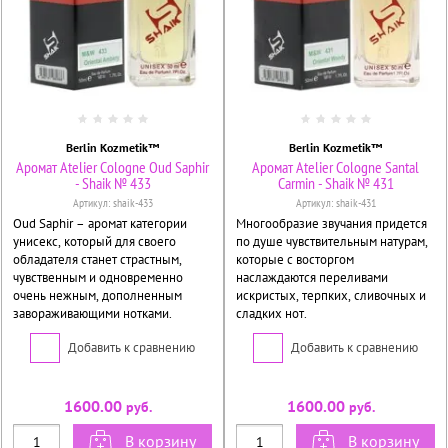
Berlin Kozmetik™
Berlin Kozmetik™
Аромат Atelier Cologne Oud Saphir
Аромат Atelier Cologne Santal
- Shaik № 433
Carmin - Shaik № 431
Артикул:
shaik-433
Артикул:
shaik-431
Oud Saphir – аромат категории
Многообразие звучания придется
унисекс, который для своего
по душе чувствительным натурам,
обладателя станет страстным,
которые с восторгом
чувственным и одновременно
наслаждаются переливами
очень нежным, дополненным
искристых, терпких, сливочных и
завораживающими нотками.
сладких нот.
Добавить к сравнению
Добавить к сравнению
1600.00
1600.00
руб.
руб.
В корзину
В корзину