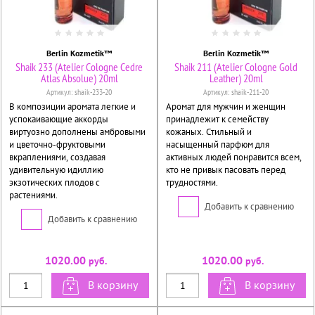
Berlin Kozmetik™
Berlin Kozmetik™
Shaik 233 (Atelier Cologne Cedre
Shaik 211 (Atelier Cologne Gold
Atlas Absolue) 20ml
Leather) 20ml
Артикул:
shaik-233-20
Артикул:
shaik-211-20
В композиции аромата легкие и
Аромат для мужчин и женщин
успокаивающие аккорды
принадлежит к семейству
виртуозно дополнены амбровыми
кожаных. Стильный и
и цветочно-фруктовыми
насыщенный парфюм для
вкраплениями, создавая
активных людей понравится всем,
удивительную идиллию
кто не привык пасовать перед
экзотических плодов с
трудностями.
растениями.
Добавить к сравнению
Добавить к сравнению
1020.00
1020.00
руб.
руб.
В корзину
В корзину