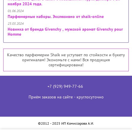
ноября 2024 года.
01.06.2024
Парфюмерные наборы. Экслюзивно от shaik-online
23.05.2024
Новинка от бренда Givenchy , мужской аромат Givenchy pour
Homme
Качество парфюмерии Shaik не уступает по стойкости и букету
оригиналам! Экономьте с нами! Вся продукция
сертифицирована!
+7 (929) 949-77-66
Приём заказов на сайте - круглосуточно
©2012 - 2025 ИП Комиссарова А.И.