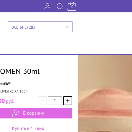
0
ВСЕ БРЕНДЫ
WOMEN 30ml
zmetik™
LIVE&KEIRA 1004
−
+
00
руб.
В корзину
Купить в 1 клик