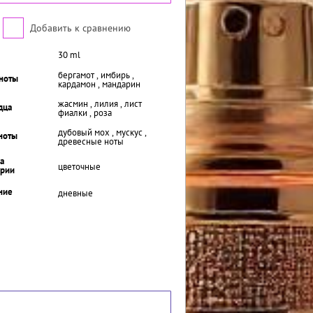
Добавить к сравнению
30 ml
бергамот , имбирь ,
ноты
кардамон , мандарин
жасмин , лилия , лист
дца
фиалки , роза
дубовый мох , мускус ,
ноты
древесные ноты
а
цветочные
рии
ние
дневные