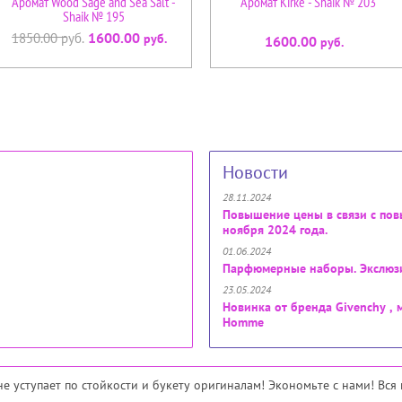
Аромат Wood Sage and Sea Salt -
Аромат Kirke - Shaik № 203
Shaik № 195
1600.00
1850.00
руб.
руб.
1600.00
руб.
Новости
28.11.2024
Повышение цены в связи с пов
ноября 2024 года.
01.06.2024
Парфюмерные наборы. Экслюзив
23.05.2024
Новинка от бренда Givenchy , 
Homme
е уступает по стойкости и букету оригиналам! Экономьте с нами! Вс