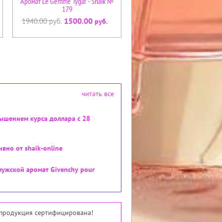
Аромат Le Gemme Tygar - Shaik №
179
1500.00
1940.00
руб.
руб.
читать все
ышением курса доллара с 28
но от shaik-online
мужской аромат Givenchy pour
я продукция сертифицирована!