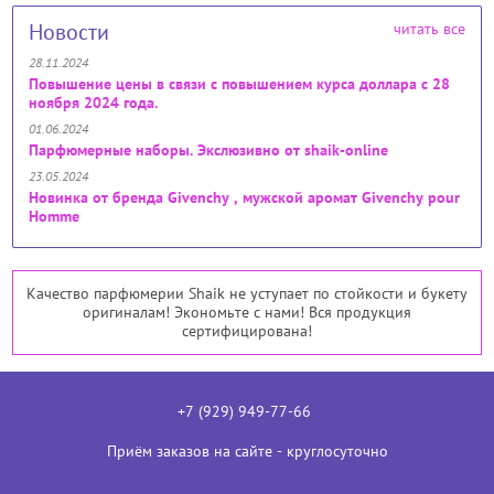
Новости
читать все
28.11.2024
Повышение цены в связи с повышением курса доллара с 28
ноября 2024 года.
01.06.2024
Парфюмерные наборы. Экслюзивно от shaik-online
23.05.2024
Новинка от бренда Givenchy , мужской аромат Givenchy pour
Homme
Качество парфюмерии Shaik не уступает по стойкости и букету
оригиналам! Экономьте с нами! Вся продукция
сертифицирована!
+7 (929) 949-77-66
Приём заказов на сайте - круглосуточно