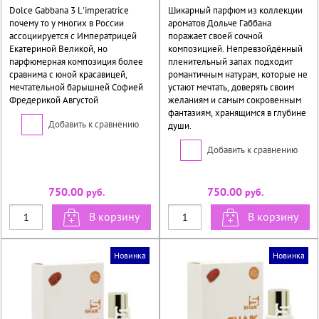
Dolce Gabbana 3 L'imperatrice
Шикарный парфюм из коллекции
почему то у многих в России
ароматов Дольче Габбана
ассоциируется с Императрицей
поражает своей сочной
Екатериной Великой, но
композицией. Непревзойдённый
парфюмерная композиция более
пленительный запах подходит
сравнима с юной красавицей,
романтичным натурам, которые не
мечтательной барышней Софией
устают мечтать, доверять своим
Фредерикой Августой
желаниям и самым сокровенным
фантазиям, хранящимся в глубине
Добавить к сравнению
души.
Добавить к сравнению
750.00
750.00
руб.
руб.
В корзину
В корзину
Новинка
Новинка