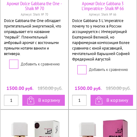
Аромат Dolce Gabbana the One -
Аромат Dolce Gabbana 3
Shaik № 70
L'imperatrice- Shaik № 66
Артикул:
Shaik № 70
Артикул:
Shaik № 66
Dolce Gabbana the One обладает
Dolce Gabbana 3 L'imperatrice
притягательной энергетикой, что
почему то у многих в России
оправдывает его название
ассоциируется с Императрицей
"первый". Пленительный
Екатериной Великой, но
амбровый аромат с восточными
парфюмерная композиция более
пряными нотами ванили и
сравнима с юной красавицей,
ветивера.
мечтательной барышней Софией
Фредерикой Августой
Добавить к сравнению
Добавить к сравнению
1500.00
1500.00
1850.00
руб.
1850.00
руб.
руб.
руб.
В корзину
В корзину