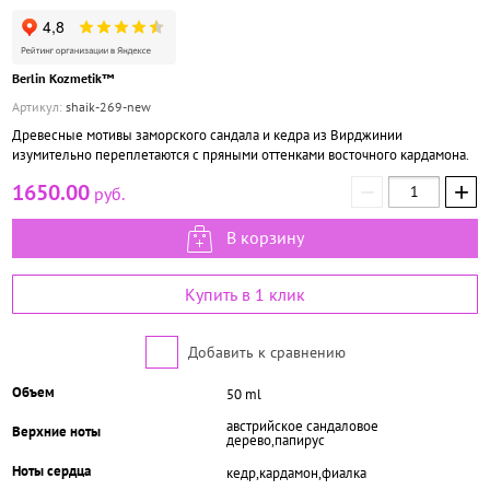
Berlin Kozmetik™
Артикул:
shaik-269-new
Древесные мотивы заморского сандала и кедра из Вирджинии
изумительно переплетаются с пряными оттенками восточного кардамона.
−
+
1650.00
руб.
В корзину
Купить в 1 клик
Добавить к сравнению
Объем
50 ml
австрийское сандаловое
Верхние ноты
дерево,папирус
Ноты сердца
кедр,кардамон,фиалка