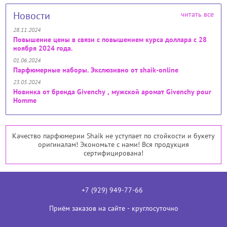
Новости
читать все
28.11.2024
Повышение цены в связи с повышением курса доллара с 28
ноября 2024 года.
01.06.2024
Парфюмерные наборы. Экслюзивно от shaik-online
23.05.2024
Новинка от бренда Givenchy , мужской аромат Givenchy pour
Homme
Качество парфюмерии Shaik не уступает по стойкости и букету
оригиналам! Экономьте с нами! Вся продукция
сертифицирована!
+7 (929) 949-77-66
Приём заказов на сайте - круглосуточно